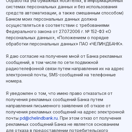
Обработка (на бумажных носителях, в информационных
системах персональных данных и без использования
средств автоматизации, а также смешанным способом)
Банком моих персональных данных должна
осуществляться в соответствии с требованиями
Федерального закона от 27.07.2006 г. № 152-ФЗ «О
персональных данных», «Положением о порядке
обработки персональных данных» ПАО «ЧЕЛИНДБАНК».
Оставить заявку
Я даю согласие на получение мной от Банка рекламных
сообщений, в том числе по сети подвижной
8-800-5001-800
радиотелефонной связи путем направления их на адрес
электронной почты, SMS-сообщений на телефонные
mail@chelindbank.ru
номера.
454091, г. Челябинск, ул. Маркса, д. 80
Я уведомлен о том, что имею право отказаться от
www.chelindbank.ru
получения рекламных сообщений Банка путем
направления письменного заявления об отказе от
получения рекламных сообщений на адрес электронной
почты
pd@chelindbank.ru
. При этом отказ от получения
рекламных сообщений Банка не является основанием
2026 © ПАО «ЧЕЛИНДБАНК»
для отказа в предоставлении потребительского