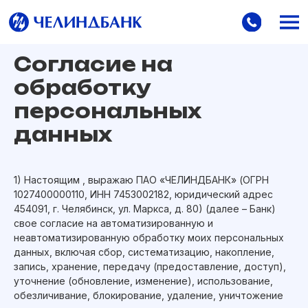
Согласие на
8-800-5001-800
обработку
дита
Полезная информация
Частые вопросы
8-800-5001-800
персональных
данных
Оставить заявку
1) Настоящим , выражаю ПАО «ЧЕЛИНДБАНК» (ОГРН
1027400000110, ИНН 7453002182, юридический адрес
454091, г. Челябинск, ул. Маркса, д. 80) (далее – Банк)
свое согласие на автоматизированную и
неавтоматизированную обработку моих персональных
данных, включая сбор, систематизацию, накопление,
запись, хранение, передачу (предоставление, доступ),
уточнение (обновление, изменение), использование,
обезличивание, блокирование, удаление, уничтожение